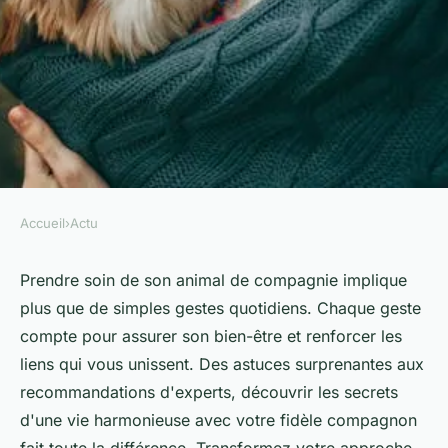
Accueil
›
Actu
ACTU
Bien s'occuper de son animal
Prendre soin de son animal de compagnie implique
plus que de simples gestes quotidiens. Chaque geste
de compagnie : les secrets
compte pour assurer son bien-être et renforcer les
révélés
liens qui vous unissent. Des astuces surprenantes aux
recommandations d'experts, découvrir les secrets
Maxime
•
12 avril 2025
•
6 min de lecture
d'une vie harmonieuse avec votre fidèle compagnon