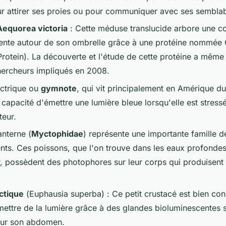
ur attirer ses proies ou pour communiquer avec ses semblab
equorea victoria
: Cette méduse translucide arbore une c
cente autour de son ombrelle grâce à une protéine nommée
rotein). La découverte et l'étude de cette protéine a même 
ercheurs impliqués en 2008.
ectrique ou
gymnote
, qui vit principalement en Amérique d
 capacité d'émettre une lumière bleue lorsqu'elle est stres
teur.
anterne (
Myctophidae
) représente une importante famille 
nts. Ces poissons, que l'on trouve dans les eaux profonde
, possèdent des photophores sur leur corps qui produisent
rctique
(
Euphausia superba
) : Ce petit crustacé est bien co
mettre de la lumière grâce à des glandes bioluminescentes 
sur son abdomen.