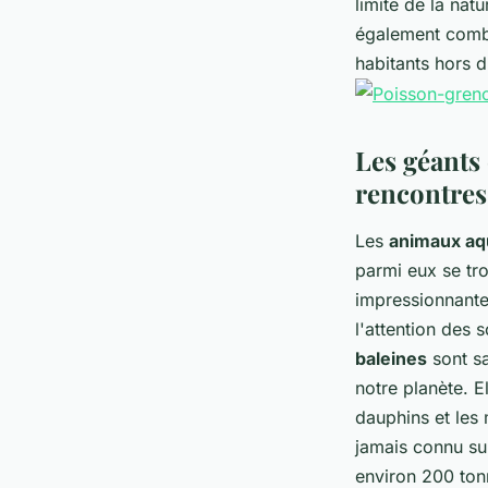
limite de la nat
également combi
habitants hors 
Les géants 
rencontres
Les
animaux aq
parmi eux se tr
impressionnantes
l'attention des 
baleines
sont sa
notre planète. E
dauphins et les 
jamais connu su
environ 200 tonn