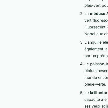
bleu-vert po
La
méduse A
vert fluores
Fluorescent P
Nobel aux ch
L'anguille él
également la
par un préda
Le poisson-l
bioluminesce
monde entier
bleue-verte.
Le
krill anta
capacité à é
ses yeux et 