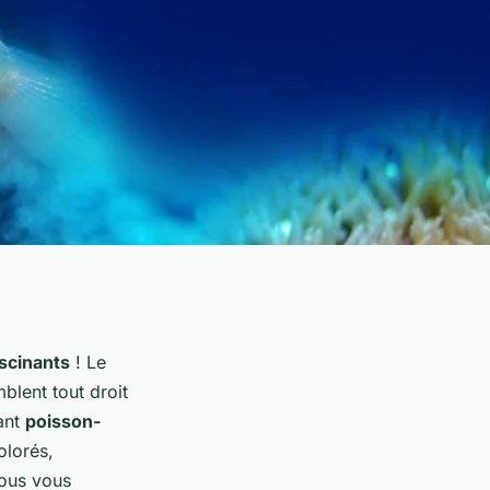
scinants
! Le
blent tout droit
ant
poisson-
olorés,
nous vous