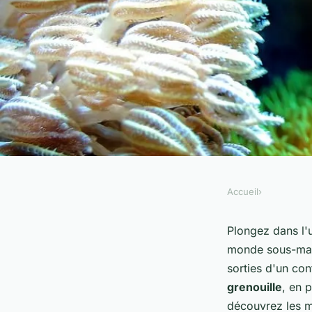
Accueil
›
Les animaux aquatiq
Plongez dans l'
monde sous-mari
découvrez les merve
sorties d'un co
grenouille
, en 
sous-marin
découvrez les me