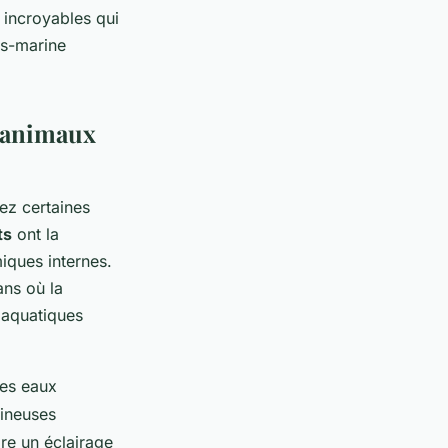
 incroyables qui
us-marine
s animaux
ez certaines
ts
ont la
iques internes.
ans où la
 aquatiques
les eaux
mineuses
re un éclairage