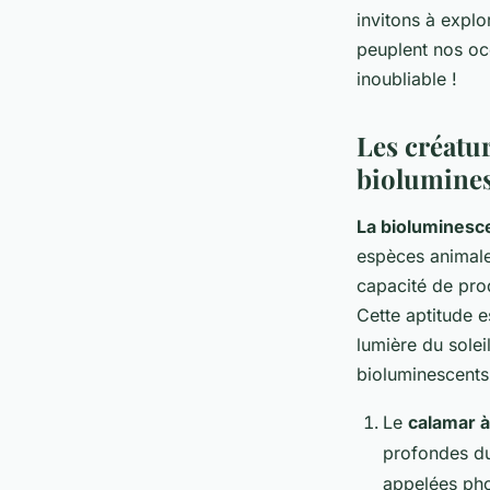
invitons à expl
peuplent nos oc
•
4 mai 2023
•
7 min de lecture
inoubliable !
Les créatu
biolumine
La bioluminesc
espèces animale
capacité de prod
Cette aptitude 
lumière du sole
bioluminescents
Le
calamar à
profondes du
appelées pho