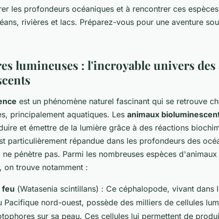
orer les profondeurs océaniques et à rencontrer ces espèces
éans, rivières et lacs. Préparez-vous pour une aventure so
res lumineuses : l'incroyable univers de
scents
ence
est un phénomène naturel fascinant qui se retrouve ch
s, principalement aquatiques. Les
animaux bioluminescen
uire et émettre de la lumière grâce à des réactions biochim
est particulièrement répandue dans les profondeurs des océ
il ne pénètre pas. Parmi les nombreuses espèces d'animaux
, on trouve notamment :
 feu
(
Watasenia scintillans
) : Ce céphalopode, vivant dans 
 Pacifique nord-ouest, possède des milliers de cellules lu
tophores sur sa peau. Ces cellules lui permettent de produi