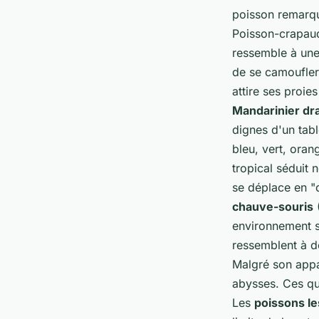
poisson remarqu
Poisson-crapau
ressemble à une
de se camoufler 
attire ses proie
Mandarinier dr
dignes d'un tab
bleu, vert, oran
tropical séduit
se déplace en "
chauve-souris
(
environnement s
ressemblent à de
Malgré son appa
abysses. Ces qu
Les
poissons le