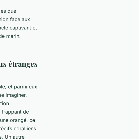
les que
sion face aux
cle captivant et
de marin.
us étranges
le, et parmi eux
se imaginer.
tion
 frappant de
aune orangé, ce
écifs coralliens
s. Un autre