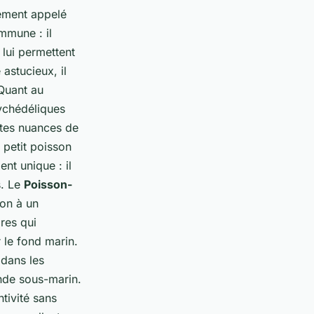
lement appelé
mmune : il
lui permettent
astucieux, il
 Quant au
ychédéliques
ntes nuances de
 petit poisson
nt unique : il
s. Le
Poisson-
on à un
res qui
 le fond marin.
 dans les
nde sous-marin.
tivité sans