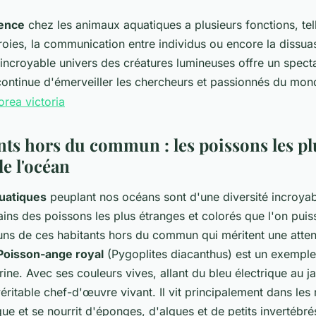
ence
chez les animaux aquatiques a plusieurs fonctions, tel
proies, la communication entre individus ou encore la dissua
incroyable univers des créatures lumineuses offre un specta
continue d'émerveiller les chercheurs et passionnés du mon
nts hors du commun : les poissons les pl
de l'océan
uatiques
peuplant nos océans sont d'une diversité incroyab
ains des poissons les plus étranges et colorés que l'on puis
uns de ces habitants hors du commun qui méritent une atten
Poisson-ange royal
(Pygoplites diacanthus) est un exemple
ne. Avec ses couleurs vives, allant du bleu électrique au j
éritable chef-d'œuvre vivant. Il vit principalement dans les r
que et se nourrit d'éponges, d'algues et de petits invertébré