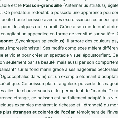
able est le
Poisson-grenouille
(Antennarius striatus), éga
d. Ce prédateur redoutable possède une apparence peu co
 petite boule hérissée avec des excroissances cutanées qui 
parmi les algues ou le corail. Grâce à son mode opératoire 
s en agitant un appendice en forme de ver situé sur sa tête.
agonet
(Synchiropus splendidus), il arbore des couleurs ps
leau impressionniste ! Ses motifs complexes mêlent différe
ge et violet pour créer un spectacle visuel époustouflant. Ce
 non seulement par sa beauté, mais aussi par son comporteme
dansant" sur le fond marin grâce à ses nageoires pectorale
Ogcocephalus darwini) est un exemple étonnant d'adaptati
pécifique. Ce poisson plat et anguleux possède des nageoi
s ailes de chauve-souris et lui permettent de "marcher" sur
rence étrange, ce poisson est parfaitement adapté à la vie
elques exemples montrent la richesse et l'étrangeté du mo
s plus étranges et colorés de l'océan
témoignent de l'inven