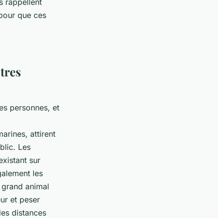
s rappellent
 pour que ces
tres
es personnes, et
arines, attirent
blic. Les
xistant sur
galement les
s grand animal
ur et peser
des distances