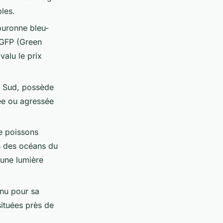
les.
ouronne bleu-
 GFP (Green
valu le prix
u Sud, possède
sée ou agressée
de poissons
s des océans du
 une lumière
nnu pour sa
situées près de