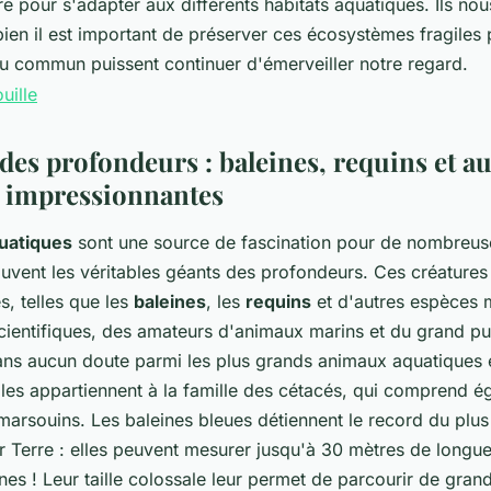
ure pour s'adapter aux différents habitats aquatiques. Ils nou
en il est important de préserver ces écosystèmes fragiles
du commun puissent continuer d'émerveiller notre regard.
des profondeurs : baleines, requins et au
 impressionnantes
uatiques
sont une source de fascination pour de nombreus
ouvent les véritables géants des profondeurs. Ces créatures
, telles que les
baleines
, les
requins
et d'autres espèces m
scientifiques, des amateurs d'animaux marins et du grand pu
ns aucun doute parmi les plus grands animaux aquatiques e
lles appartiennent à la famille des cétacés, qui comprend é
marsouins. Les baleines bleues détiennent le record du plu
r Terre : elles peuvent mesurer jusqu'à 30 mètres de longue
es ! Leur taille colossale leur permet de parcourir de gran