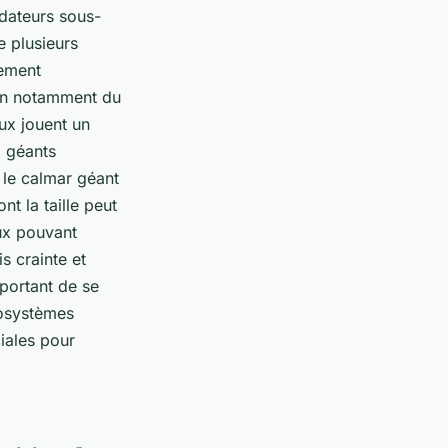
édateurs sous-
te plusieurs
tement
son notamment du
ux jouent un
x géants
le calmar géant
t la taille peut
ux pouvant
s crainte et
mportant de se
cosystèmes
iales pour