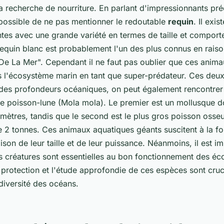
a recherche de nourriture. En parlant d'impressionnants pr
impossible de ne pas mentionner le redoutable
requin
. Il exis
ntes avec une grande variété en termes de taille et compor
 requin blanc est probablement l'un des plus connus en rai
 De La Mer". Cependant il ne faut pas oublier que ces anima
ns l'écosystème marin en tant que super-prédateur. Ces deu
es profondeurs océaniques, on peut également rencontrer 
e poisson-lune (Mola mola). Le premier est un mollusque don
 mètres, tandis que le second est le plus gros poisson osse
e 2 tonnes. Ces animaux aquatiques géants suscitent à la foi
ison de leur taille et de leur puissance. Néanmoins, il est i
s créatures sont essentielles au bon fonctionnement des é
a protection et l'étude approfondie de ces espèces sont cruc
diversité des océans.