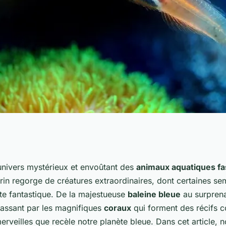
ues fascinants :
univers mystérieux et envoûtant des
animaux aquatiques fa
n regorge de créatures extraordinaires, dont certaines sem
illes du monde
nte fantastique. De la majestueuse
baleine bleue
au surpren
passant par les magnifiques
coraux
qui forment des récifs c
rveilles que recèle notre planète bleue. Dans cet article, 