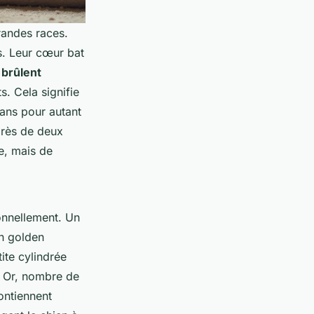
randes races.
s. Leur cœur bat
s
brûlent
. Cela signifie
sans pour autant
près de deux
se, mais de
ionnellement. Un
un golden
ite cylindrée
t. Or, nombre de
ontiennent