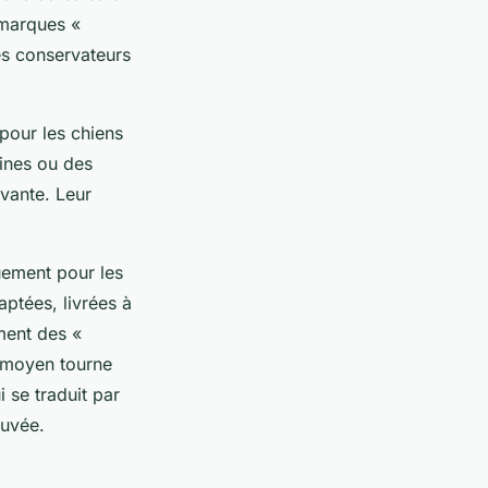
 marques «
es conservateurs
 pour les chiens
tines ou des
evante. Leur
quement pour les
daptées, livrées à
ment des «
x moyen tourne
 se traduit par
ouvée.