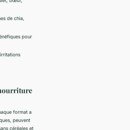
ulet, bœuf,
nes de chia,
 bénéfiques pour
irritations
 nourriture
Chaque format a
iques, peuvent
sans céréales et