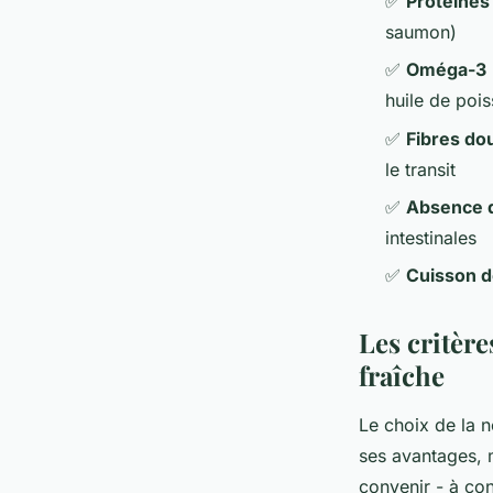
✅
Protéines
saumon)
✅
Oméga-3
huile de poi
✅
Fibres do
le transit
✅
Absence d
intestinales
✅
Cuisson 
Les critère
fraîche
Le choix de la 
ses avantages, 
convenir - à con