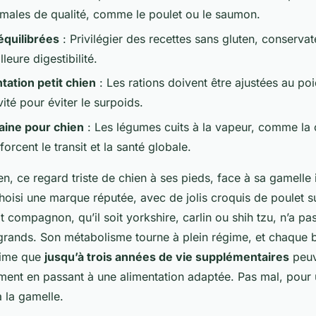
imales de qualité, comme le poulet ou le saumon.
équilibrées
: Privilégier des recettes sans gluten, conservat
leure digestibilité.
tation petit chien
: Les rations doivent être ajustées au poi
vité pour éviter le surpoids.
aine pour chien
: Les légumes cuits à la vapeur, comme la 
nforcent le transit et la santé globale.
en, ce regard triste de chien à ses pieds, face à sa gamelle 
hoisi une marque réputée, avec de jolis croquis de poulet s
t compagnon, qu’il soit yorkshire, carlin ou shih tzu, n’a p
grands. Son métabolisme tourne à plein régime, et chaque 
time que
jusqu’à trois années de vie supplémentaires
peuv
ent en passant à une alimentation adaptée. Pas mal, pou
 la gamelle.