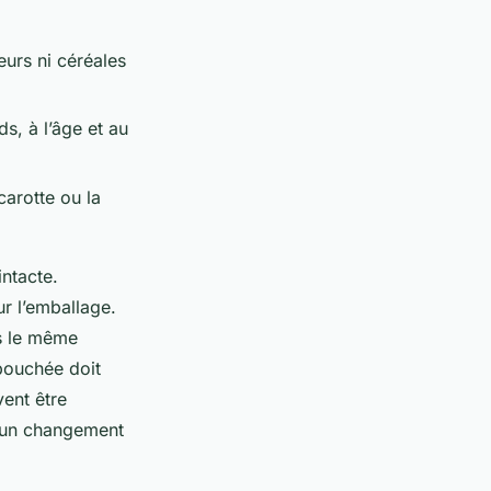
eurs ni céréales
ds, à l’âge et au
carotte ou la
intacte.
ur l’emballage.
as le même
bouchée doit
ent être
r un changement