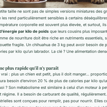
tite taille ne sont pas de simples versions miniatures des g
 les rend particulièrement sensibles à certains déséquilibre
température corporelle est souvent plus élevée, et surtout, il
’énergie par kilo de poids
que leurs cousins plus imposants
e de nourriture doit être riche en nutriments essentiels, 
lhouette fragile. Un chihuahua de 3 kg peut avoir besoin de 
ories par kilo qu’un labrador. La clé ? Une alimentation den
 plus rapide qu'il n'y paraît
vrai : plus un chien est petit, plus il doit manger… proport
aura besoin d’environ 20 % de plus de calories par kilo qu’
uoi ? Son métabolisme est similaire à celui d’un moteur à pet
t régime. Il a besoin de carburant de qualité, régulièremen
trielles sont conçues pour remplir, pas pour nourrir. Elles c