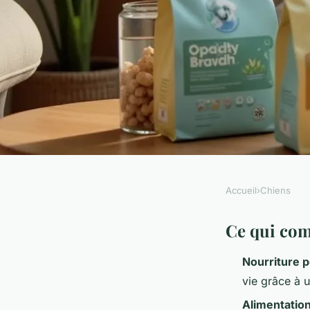
Accueil
›
Chiens
CHIENS
Comment choisir la 
Ce qui com
Nourriture p
pour votre petit chi
vie grâce à u
Alimentation