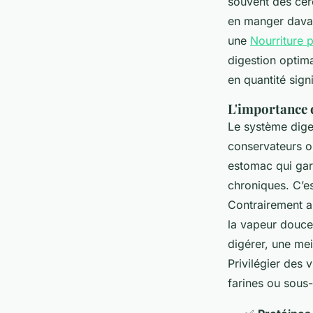
souvent des céré
en manger davan
une
Nourriture p
digestion optima
en quantité sign
L'importance d
Le système diges
conservateurs ou
estomac qui garg
chroniques. C’es
Contrairement au
la vapeur douce,
digérer, une mei
Privilégier des
farines ou sous-