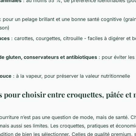
 animales
: au moins 55 %, de préférence identifiables (po
: pour un pelage brillant et une bonne santé cognitive (grai
sson)
uces
: carottes, courgettes, citrouille - faciles à digérer et
e gluten, conservateurs et antibiotiques
: pour éviter les 
douce
: à la vapeur, pour préserver la valeur nutritionnelle
s pour choisir entre croquettes, pâtée et
nourriture n’est pas une question de mode, mais de santé. 
mais aussi ses limites. Les croquettes, pratiques et économ
dition de bien les sélectionner. Celles de qualité premium, 