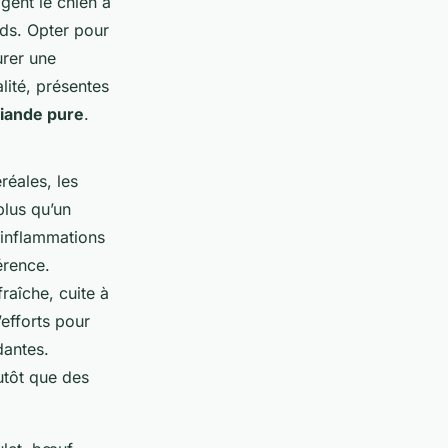
gent le chien à
ids. Opter pour
urer une
lité, présentes
iande pure
.
réales, les
plus qu’un
s inflammations
férence.
raîche, cuite à
efforts pour
dantes.
utôt que des