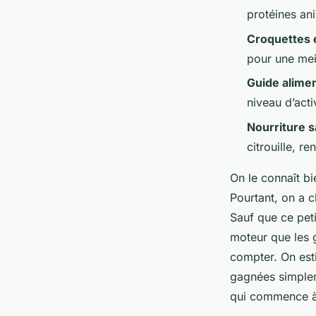
Eugénie
•
28/05/2026 18:46
•
11 min de lecture
protéines an
Croquettes 
pour une meil
Guide alimen
niveau d’acti
Nourriture s
citrouille, re
On le connaît bi
Pourtant, on a c
Sauf que ce peti
moteur que les 
compter. On es
gagnées simplem
qui commence à