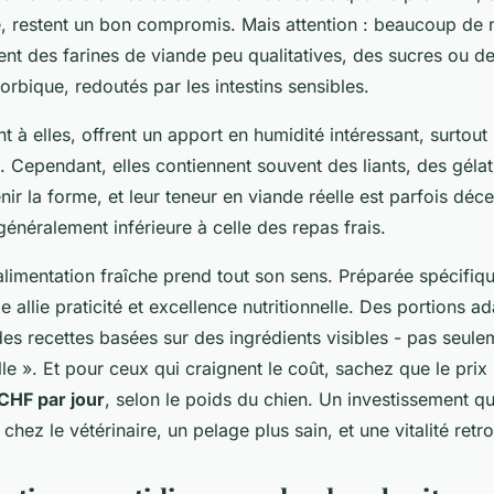
e, restent un bon compromis. Mais attention : beaucoup de
sent des farines de viande peu qualitatives, des sucres ou d
rbique, redoutés par les intestins sensibles.
t à elles, offrent un apport en humidité intéressant, surtout
e. Cependant, elles contiennent souvent des liants, des géla
ir la forme, et leur teneur en viande réelle est parfois déc
 généralement inférieure à celle des repas frais.
l’alimentation fraîche prend tout son sens. Préparée spécifi
le allie praticité et excellence nutritionnelle. Des portions a
es recettes basées sur des ingrédients visibles - pas seule
lle ». Et pour ceux qui craignent le coût, sachez que le pri
 CHF par jour
, selon le poids du chien. Un investissement qui
 chez le vétérinaire, un pelage plus sain, et une vitalité retr