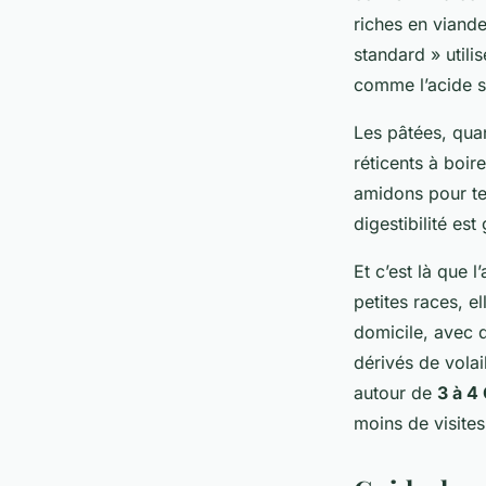
riches en viand
standard » utili
comme l’acide so
Les pâtées, quan
réticents à boir
amidons pour ten
digestibilité est
Et c’est là que 
petites races, el
domicile, avec d
dérivés de volai
autour de
3 à 4
moins de visites