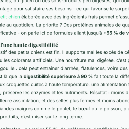
ales, du gluten ou des sous-produits peu digestes, qui obli
tage pour satisfaire ses besoins - ce qui favorise le surpo
etit chien
élaborée avec des ingrédients frais permet d'ass
le au quotidien. La priorité ? Des protéines animales de qua
ificative - on parle ici de formules allant jusqu’à
+55 % de v
'une haute digestibilité
tif des petits chiens est fin. Il supporte mal les excès de cé
 les colorants artificiels. Une nourriture mal digérée, c’est 
ouille : cela peut entraîner diarrhée, flatulences, voire de
t là que la
digestibilité supérieure à 90 %
fait toute la dif
x croquettes cuites à haute température, une alimentation f
 préserve les enzymes et les nutriments. Résultat : moins d’
lleure assimilation, et des selles plus fermes et moins abon
 viandes maigres comme le poulet, le bœuf ou le poisson, pl
produits, c’est miser sur le long terme.