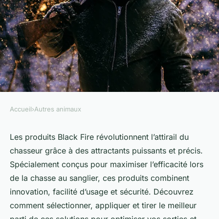
Accueil
›
Autres animaux
AUTRES ANIMAUX
Produits Black Fire pour
Les produits Black Fire révolutionnent l’attirail du
chasseur grâce à des attractants puissants et précis.
chasse : Attirez efficacement le
Spécialement conçus pour maximiser l’efficacité lors
gibier
de la chasse au sanglier, ces produits combinent
innovation, facilité d’usage et sécurité. Découvrez
Maxime
•
4 novembre 2025
•
4 min de lecture
comment sélectionner, appliquer et tirer le meilleur