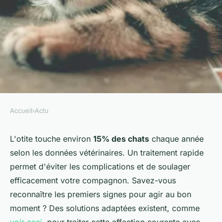
Accueil
›
Actu
ACTU
Traitement de l'otite chez le
L'otite touche environ
15% des chats
chaque année
selon les données vétérinaires. Un traitement rapide
chat : les gouttes à connaître
permet d'éviter les complications et de soulager
efficacement votre compagnon. Savez-vous
Maxime
•
17 octobre 2025
•
5 min de lecture
reconnaître les premiers signes pour agir au bon
moment ? Des solutions adaptées existent, comme